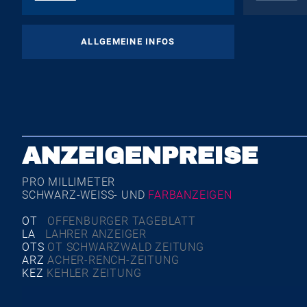
ALLGEMEINE INFOS
ANZEIGENPREISE
PRO MILLIMETER
SCHWARZ-WEISS- UND
FARBANZEIGEN
OT
OFFENBURGER TAGEBLATT
LA
LAHRER ANZEIGER
OTS
OT SCHWARZWALD ZEITUNG
ARZ
ACHER-RENCH-ZEITUNG
KEZ
KEHLER ZEITUNG