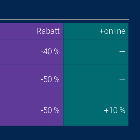
Rabatt
+online
-40 %
—
-50 %
—
-50 %
+10 %